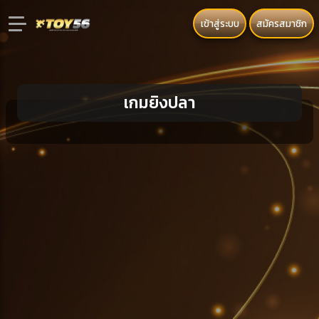
เข้าสู่ระบบ
สมัครสมาชิก
เกมยิงปลา