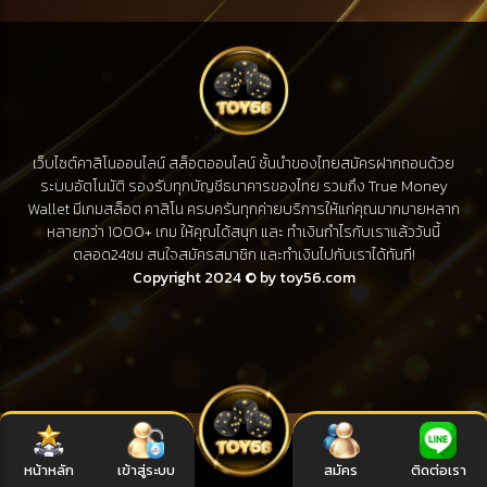
เว็บไซต์คาสิโนออนไลน์ สล็อตออนไลน์ ชั้นนำของไทยสมัครฝากถอนด้วย
ระบบอัตโนมัติ รองรับทุกบัญชีธนาคารของไทย รวมถึง True Money
Wallet มีเกมสล็อต คาสิโน ครบครันทุกค่ายบริการให้แก่คุณมากมายหลาก
หลายกว่า 1000+ เกม ให้คุณได้สนุก และ ทำเงินกำไรกับเราแล้ววันนี้
ตลอด24ชม สนใจสมัครสมาชิก และทำเงินไปกับเราได้ทันที!
Copyright 2024 © by toy56.com
หน้าหลัก
เข้าสู่ระบบ
สมัคร
ติดต่อเรา