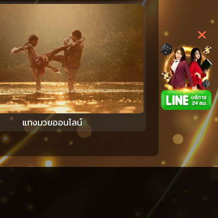
แทงมวยออนไลน์